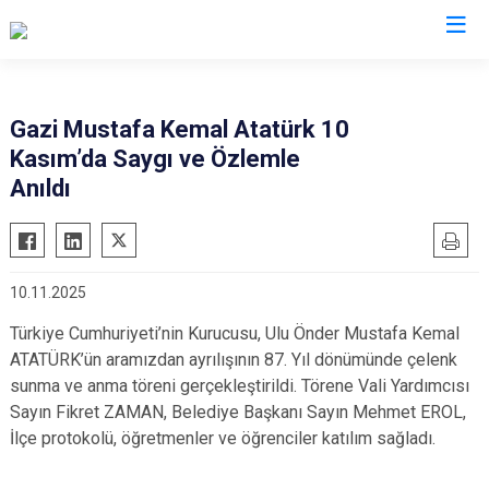
Aydın
Gazi Mustafa Kemal Atatürk 10
Kasım’da Saygı ve Özlemle
Bozdoğan
Köşk
Anıldı
Buharkent
Kuşadası
Çine
Kuyucak
Didim
Nazilli
10.11.2025
Germencik
Söke
Türkiye Cumhuriyeti’nin Kurucusu, Ulu Önder Mustafa Kemal
İncirliova
Sultanhisar
ATATÜRK’ün aramızdan ayrılışının 87. Yıl dönümünde çelenk
Karacasu
Yenipazar
sunma ve anma töreni gerçekleştirildi. Törene Vali Yardımcısı
Karpuzlu
Efeler
Sayın Fikret ZAMAN, Belediye Başkanı Sayın Mehmet EROL,
İlçe protokolü, öğretmenler ve öğrenciler katılım sağladı.
Koçarlı