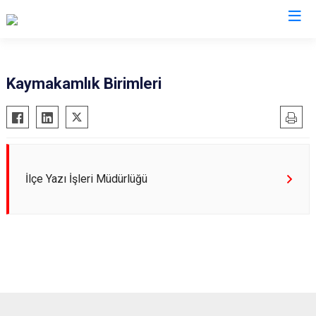
Aydın
Kaymakamlık Birimleri
Bozdoğan
Köşk
Buharkent
Kuşadası
Çine
Kuyucak
Didim
Nazilli
İlçe Yazı İşleri Müdürlüğü
Germencik
Söke
İncirliova
Sultanhisar
Karacasu
Yenipazar
Karpuzlu
Efeler
Koçarlı