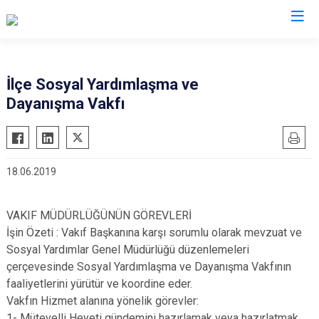
Aydın
İlçe Sosyal Yardımlaşma ve
Dayanışma Vakfı
Bozdoğan
Köşk
Buharkent
Kuşadası
Çine
Kuyucak
18.06.2019
Didim
Nazilli
Germencik
Söke
VAKIF MÜDÜRLÜĞÜNÜN GÖREVLERİ
İncirliova
Sultanhisar
İşin Özeti : Vakıf Başkanına karşı sorumlu olarak mevzuat ve
Karacasu
Yenipazar
Sosyal Yardımlar Genel Müdürlüğü düzenlemeleri
Karpuzlu
çerçevesinde Sosyal Yardımlaşma ve Dayanışma Vakfının
Efeler
faaliyetlerini yürütür ve koordine eder.
Koçarlı
Vakfın Hizmet alanına yönelik görevler:
1- Mütevelli Heyeti gündemini hazırlamak veya hazırlatmak,