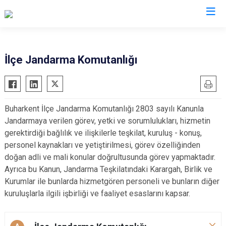
Aydın
İlçe Jandarma Komutanlığı
Bozdoğan
Köşk
Buharkent
Kuşadası
Buharkent İlçe Jandarma Komutanlığı 2803 sayılı Kanunla
Çine
Kuyucak
Jandarmaya verilen görev, yetki ve sorumlulukları, hizmetin
Didim
Nazilli
gerektirdiği bağlılık ve ilişkilerle teşkilat, kuruluş - konuş,
Germencik
Söke
personel kaynakları ve yetiştirilmesi, görev özelliğinden
doğan adli ve mali konular doğrultusunda görev yapmaktadır.
İncirliova
Sultanhisar
Ayrıca bu Kanun, Jandarma Teşkilatındaki Karargah, Birlik ve
Karacasu
Yenipazar
Kurumlar ile bunlarda hizmetgören personeli ve bunların diğer
Karpuzlu
Efeler
kuruluşlarla ilgili işbirliği ve faaliyet esaslarını kapsar.
Koçarlı